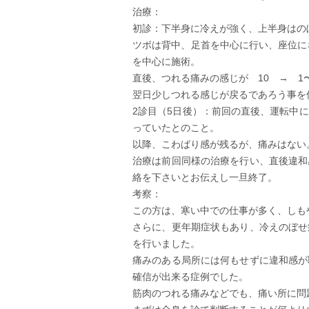
治療：
初診：下半身に冷えが強く、上半身はの
ツボは背中、足首を中心に行い、座位に
を中心に施術。
直後、つれる痛みの感じが 10 → 1
翌日少しつれる感じが戻るであろう事を
2診目（5日後）：前回の直後、運転中
っていたとのこと。
以降、こわばり感が残るが、痛みはない
治療は前回同様の治療を行い、直後違和
絡を下さいとお伝えし一旦終了。
考察：
この方は、寒い中での仕事が多く、しも
さらに、更年期症状もあり、冷えのぼせ
を行いました。
痛みのある局所には何もせずに違和感が
確信が出来る症例でした。
筋肉のつれる痛みなどでも、痛い所に問