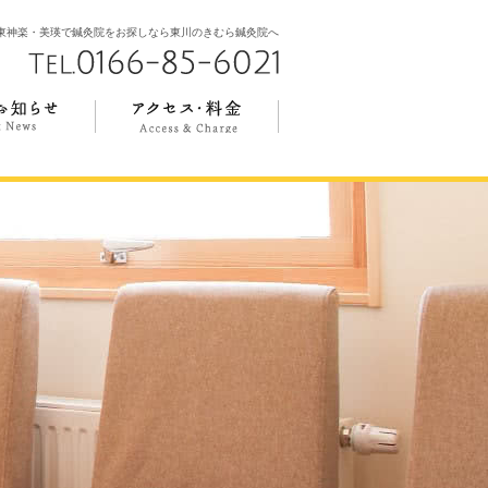
東神楽・美瑛で鍼灸院をお探しなら東川のきむら鍼灸院へ