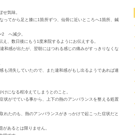
ぼせ気味。
なってから足と膝に1箇所ずつ、仙骨に近いところへ1箇所、鍼
〜2 へ減少。
伝え、数日後にもう1度来院するようにお伝えする。
に違和感が出たが、翌朝にはつれる感じの痛みがすっきりなくな
。
感も消失していたので、また違和感がもし出るようであれば連
やけになる程冷えてしまうとのこと。
症状がでている事から、上下の熱のアンバランスを整える処置
取れたのも、熱のアンバランスがきっかけで起こった症状だと
題があるとは限りません。