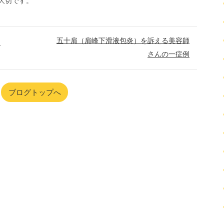
大切です。
五十肩（肩峰下滑液包炎）を訴える美容師
２
さんの一症例
ブログトップへ