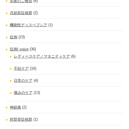
出産のご報告
(6)
月経前症候群
(2)
機能性ディスペプシア
(1)
症例
(23)
症例/ voice
(36)
レディースケア／マタニティケア
(6)
不妊ケア
(16)
日常のケア
(4)
痛みのケア
(13)
神経痛
(2)
肘部管症候群
(1)