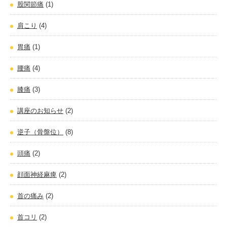
股関節痛
(1)
肩こり
(4)
胃痛
(1)
腰痛
(4)
膝痛
(3)
講座のお知らせ
(2)
逆子（骨盤位）
(8)
頭痛
(2)
顔面神経麻痺
(2)
首の痛み
(2)
首コリ
(2)