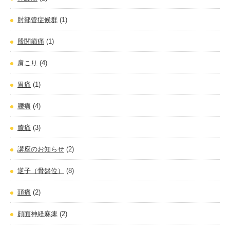
肘部管症候群
(1)
股関節痛
(1)
肩こり
(4)
胃痛
(1)
腰痛
(4)
膝痛
(3)
講座のお知らせ
(2)
逆子（骨盤位）
(8)
頭痛
(2)
顔面神経麻痺
(2)