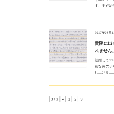
す。不妊治療は
2017年06月1
貴院に出
れません
結婚して11
気な男の子
し上げま.....
3 / 3
«
1
2
3