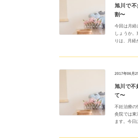
旭川で不
割〜
今回は月経
しょうか。
りは、月経が起
2017年06月2
旭川で不
て〜
不妊治療の
灸院では東
ます。今日はvol