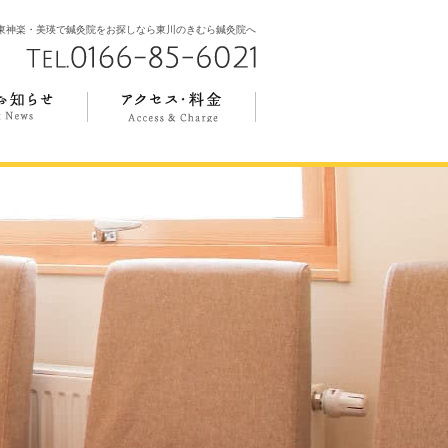
東神楽・美瑛で鍼灸院をお探しなら東川のきむら鍼灸院へ