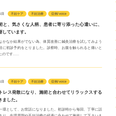
1日
不妊ケア
不妊治療
症例/ voice
術と、気さくな人柄、患者に寄り添った心遣いに、
謝しています。
なかなか結果がでない為、体質改善に鍼灸治療を試してみよう
軽に初診予約をとりました。診察時、お腹を触られると痛いと
です......
1日
不妊ケア
不妊治療
症例/ voice
トレス発散になり、施術と合わせてリラックスする
きました。
一環として、お世話になりました。初診時から毎回、丁寧に話
さり、生理周期や不妊治療の経過に合わせて施術して下さいま