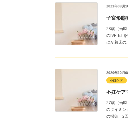
2021年08月1
子宮形態
28歳（当
のIVF-
にか着床の...
2020年10月0
不妊ケア
不妊ケア
27歳（当
のタイミン
の採卵、2回目.