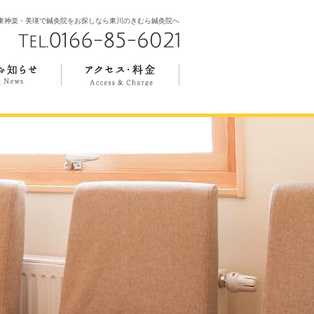
東神楽・美瑛で鍼灸院をお探しなら東川のきむら鍼灸院へ