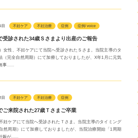
5日
不妊ケア
不妊治療
症例
症例/ voice
で受診された34歳Ｓさまより出産のご報告
時）女性、不妊ケアにて当院へ受診されたＳさま。当院主導のタ
法（完全自然周期）にて加療しておりましたが、X年1月に元気
.....
2日
不妊ケア
不妊治療
症例
でご来院された27歳Ｔさまご卒業
、不妊ケアにて当院へ受診されたＴさま。当院主導のタイミング
自然周期）にて加療しておりましたが、当院治療開始「1周期
が......