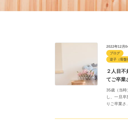
2022年12月0
ブログ
逆子（骨盤
２人目不
てご卒業
35歳（当
し、一旦卒
りご卒業さ...