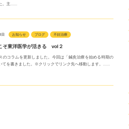
主......
3日
お知らせ
ブログ
不妊治療
こそ東洋医学が活きる vol２
スのコラムを更新しました。今回は「鍼灸治療を始める時期の
てを書きました。※クリックでリンク先へ移動します。......