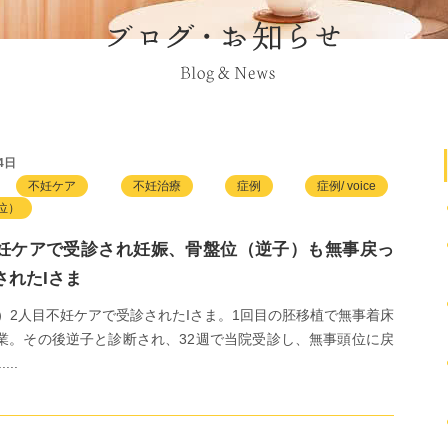
4日
不妊ケア
不妊治療
症例
症例/ voice
位）
妊ケアで受診され妊娠、骨盤位（逆子）も無事戻っ
されたIさま
時）2人目不妊ケアで受診されたIさま。1回目の胚移植で無事着床
業。その後逆子と診断され、32週で当院受診し、無事頭位に戻
...