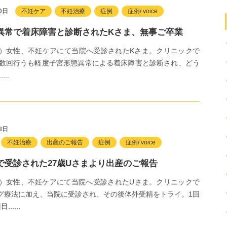
0日
不妊ケア
不妊治療
症例
症例/ voice
異常で着床障害と診断されたKさま、無事ご卒業
時）女性、不妊ケアにて当院へ受診されたKさま。クリニックで
ETを数回行うも軽度子宮形態異常による着床障害と診断され、どう
...
8日
不妊治療
出産のご報告
症例
症例/ voice
で受診された27歳Uさまより出産のご報告
時）女性、不妊ケアにて当院へ受診されたUさま。クリニックで
グ療法に加え、当院に受診され、その後体外受精をトライ。1回
.....