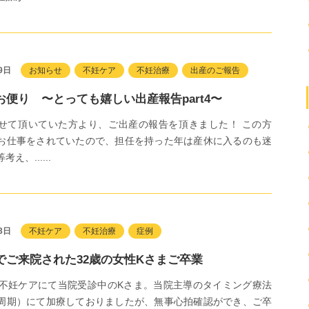
9日
お知らせ
不妊ケア
不妊治療
出産のご報告
お便り 〜とっても嬉しい出産報告part4〜
せて頂いていた方より、ご出産の報告を頂きました！ この方
お仕事をされていたので、担任を持った年は産休に入るのも迷
え、......
3日
不妊ケア
不妊治療
症例
でご来院された32歳の女性Kさまご卒業
、不妊ケアにて当院受診中のKさま。当院主導のタイミング療法
周期）にて加療しておりましたが、無事心拍確認ができ、ご卒