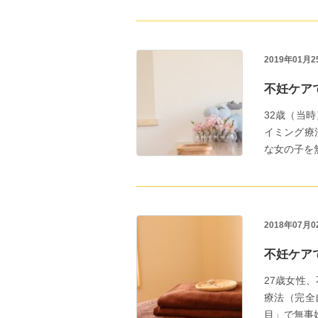
2019年01月2
不妊ケア
32歳（当
イミング療
な女の子を無事.
2018年07月0
不妊ケア
27歳女性
療法（完全
目」で無事妊娠